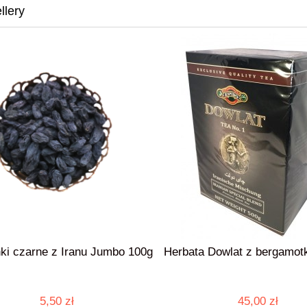
llery
i czarne z Iranu Jumbo 100g
Herbata Dowlat z bergamotk
5,50 zł
45,00 zł