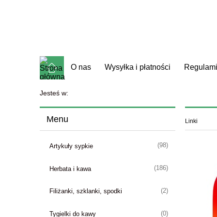
O nas
Wysyłka i płatności
Regulam
Jesteś w:
Menu
Linki
(98)
Artykuły sypkie
(186)
Herbata i kawa
(2)
Filiżanki, szklanki, spodki
(0)
Tygielki do kawy