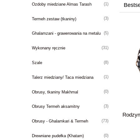
(1)
Ozdoby miedziane Almas Tarash
Bestse
(3)
Termeh zestaw (tkaniny)
(5)
Ghalamzani - grawerowania na metalu
(31)
Wykonany ręcznie
(8)
Szale
(1)
Talerz miedziany/ Taca miedziana
(0)
Obrusy, tkaniny Makhmal
(3)
Obrusy Termeh aksamitny
Berberys 100g
Rodzynk
(73)
Obrusy - Ghalamkari & Termeh
(0)
Drewniane pudełka (Khatam)
6,00 zł