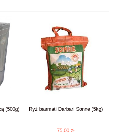
ą (500g)
Ryż basmati Darbari Sonne (5kg)
Pistacje
75,00 zł