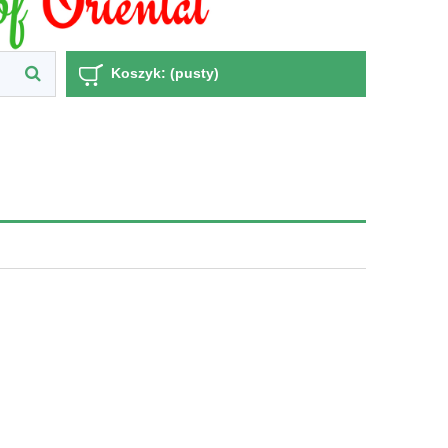
Koszyk:
(pusty)