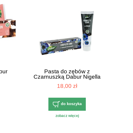
bur
Pasta do zębów z
Czarnuszką Dabur Nigella
ml
seeds 100ml
18,00 zł
do koszyka
zobacz więcej