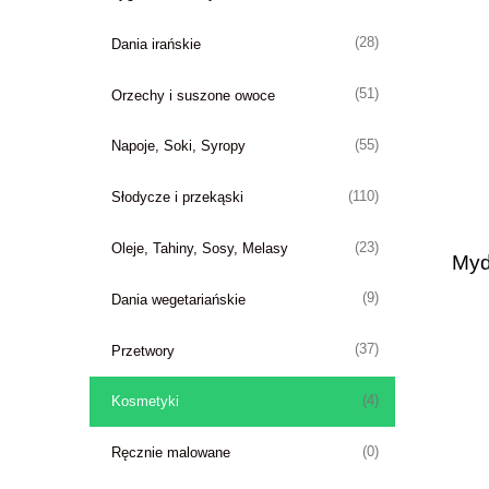
(28)
Dania irańskie
(51)
Orzechy i suszone owoce
(55)
Napoje, Soki, Syropy
(110)
Słodycze i przekąski
(23)
Oleje, Tahiny, Sosy, Melasy
Myd
(9)
Dania wegetariańskie
(37)
Przetwory
(4)
Kosmetyki
(0)
Ręcznie malowane