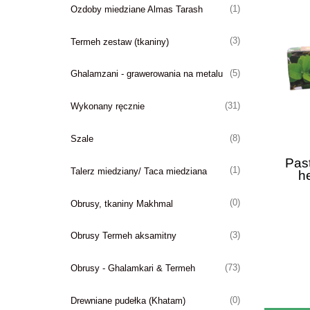
(1)
Ozdoby miedziane Almas Tarash
(3)
Termeh zestaw (tkaniny)
(5)
Ghalamzani - grawerowania na metalu
(31)
Wykonany ręcznie
(8)
Szale
Pas
(1)
Talerz miedziany/ Taca miedziana
h
(0)
Obrusy, tkaniny Makhmal
(3)
Obrusy Termeh aksamitny
(73)
Obrusy - Ghalamkari & Termeh
(0)
Drewniane pudełka (Khatam)