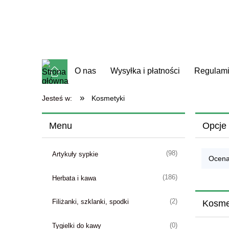
O nas
Wysyłka i płatności
Regulam
»
Jesteś w:
Kosmetyki
Menu
Opcje 
(98)
Artykuły sypkie
Ocena
(186)
Herbata i kawa
(2)
Filiżanki, szklanki, spodki
Kosme
(0)
Tygielki do kawy