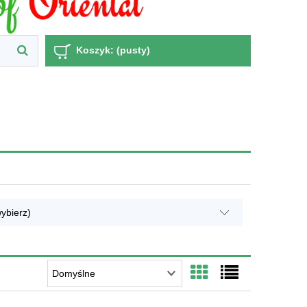
Koszyk:
(pusty)
ybierz)