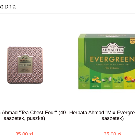
t Dnia
 Ahmad "Tea Chest Four" (40
Herbata Ahmad "Mix Evergre
saszetek, puszka)
saszetek)
35,00 zł
35,00 zł