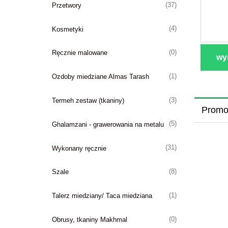
(37)
Przetwory
(4)
Kosmetyki
(0)
Ręcznie malowane
wyś
(1)
Ozdoby miedziane Almas Tarash
(3)
Termeh zestaw (tkaniny)
Promo
(5)
Ghalamzani - grawerowania na metalu
(31)
Wykonany ręcznie
(8)
Szale
(1)
Talerz miedziany/ Taca miedziana
(0)
Obrusy, tkaniny Makhmal