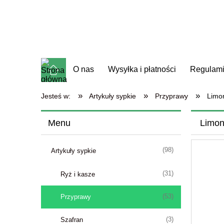
O nas
Wysyłka i płatności
Regulam
»
»
»
Jesteś w:
Artykuły sypkie
Przyprawy
Limo
Menu
Limon
(98)
Artykuły sypkie
(31)
Ryż i kasze
(53)
Przyprawy
(3)
Szafran