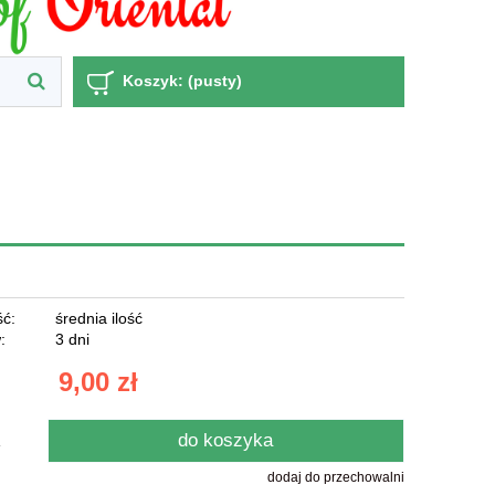
Koszyk:
(pusty)
ć:
średnia ilość
:
3 dni
9,00 zł
do koszyka
.
dodaj do przechowalni