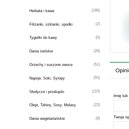
(186)
Herbata i kawa
(2)
Filiżanki, szklanki, spodki
(0)
Tygielki do kawy
(28)
Dania irańskie
(51)
Orzechy i suszone owoce
Opini
(55)
Napoje, Soki, Syropy
(110)
Słodycze i przekąski
Imię lub
(23)
Oleje, Tahiny, Sosy, Melasy
Twoja op
(9)
Dania wegetariańskie