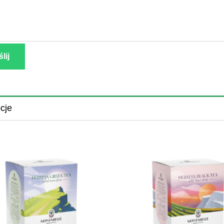
lij
cje