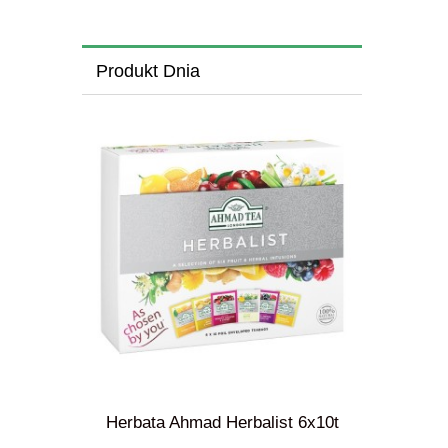
Produkt Dnia
ergreen"
Herbata Ahmad Herbalist 6x10t
Herbata Ah
)
s