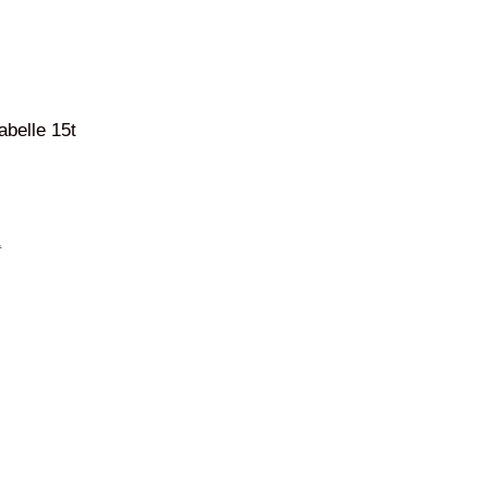
abelle 15t
ł