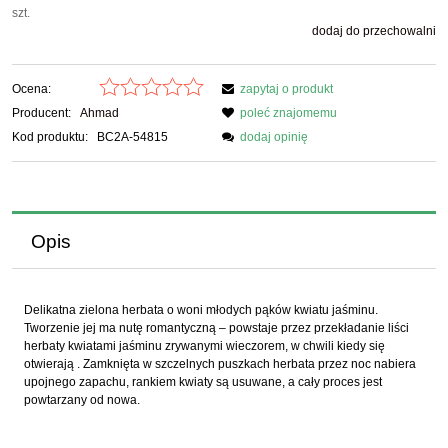
szt.
dodaj do przechowalni
Ocena:
zapytaj o produkt
Producent:
Ahmad
poleć znajomemu
Kod produktu:
BC2A-54815
dodaj opinię
Opis
Delikatna zielona herbata o woni młodych pąków kwiatu jaśminu.
Tworzenie jej ma nutę romantyczną – powstaje przez przekładanie liści
herbaty kwiatami jaśminu zrywanymi wieczorem, w chwili kiedy się
otwierają . Zamknięta w szczelnych puszkach herbata przez noc nabiera
upojnego zapachu, rankiem kwiaty są usuwane, a cały proces jest
powtarzany od nowa.