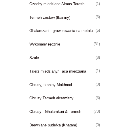
(1)
Ozdoby miedziane Almas Tarash
(3)
Termeh zestaw (tkaniny)
(5)
Ghalamzani - grawerowania na metalu
(31)
Wykonany ręcznie
(8)
Szale
(1)
Talerz miedziany/ Taca miedziana
(0)
Obrusy, tkaniny Makhmal
(3)
Obrusy Termeh aksamitny
(73)
Obrusy - Ghalamkari & Termeh
(0)
Drewniane pudełka (Khatam)