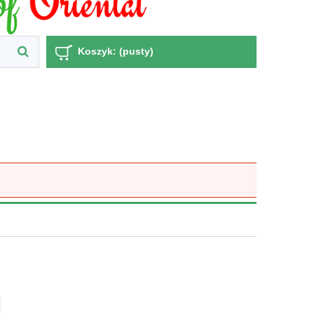
Koszyk:
(pusty)