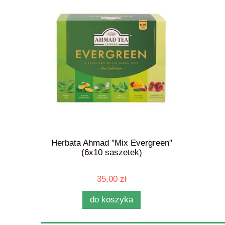
st 6x10t
Herbata Ahmad "Mix Evergreen"
Herbata Ah
(6x10 saszetek)
s
35,00 zł
do koszyka