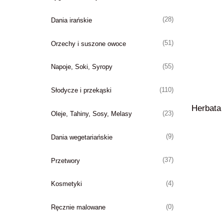
(28)
Dania irańskie
(51)
Orzechy i suszone owoce
(55)
Napoje, Soki, Syropy
(110)
Słodycze i przekąski
Herbata 
(23)
Oleje, Tahiny, Sosy, Melasy
(9)
Dania wegetariańskie
(37)
Przetwory
(4)
Kosmetyki
(0)
Ręcznie malowane