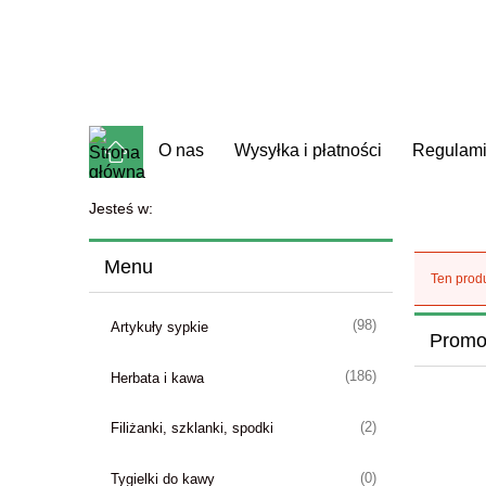
O nas
Wysyłka i płatności
Regulam
Jesteś w:
Menu
Ten produ
(98)
Artykuły sypkie
Promo
(186)
Herbata i kawa
(2)
Filiżanki, szklanki, spodki
(0)
Tygielki do kawy