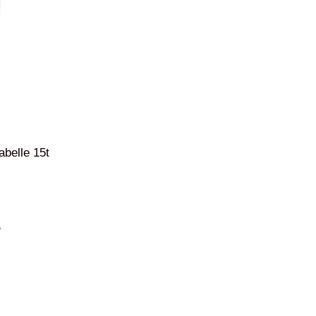
abelle 15t
ł