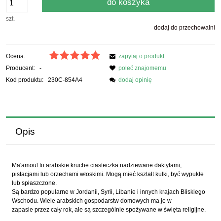
do koszyka
szt.
dodaj do przechowalni
Ocena:
zapytaj o produkt
Producent:
-
poleć znajomemu
Kod produktu:
230C-854A4
dodaj opinię
Opis
Ma'amoul to arabskie kruche ciasteczka nadziewane daktylami,
pistacjami lub orzechami włoskimi. Mogą mieć kształt kulki, być wypukłe
lub spłaszczone.
Są bardzo popularne w Jordanii, Syrii, Libanie i innych krajach Bliskiego
Wschodu.
Wiele arabskich gospodarstw domowych ma je w
zapasie przez cały rok, ale są szczególnie spożywane w święta religijne.